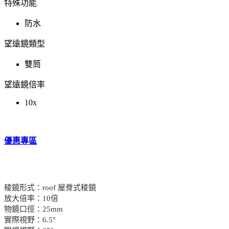
特殊功能
防水
望遠鏡類型
雙筒
望遠鏡倍率
10x
優惠專區
稜鏡形式：roof 屋脊式稜鏡
放大倍率：10倍
物鏡口徑：25mm
實際視野：6.5°