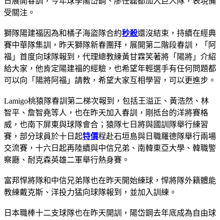
日展開春訓，今年球季陽岱鋼、廖任磊都加入巨人隊，表現備
受關注。
獅隊陽建福因為和橘子海盜隊合約
秒殺
還沒結束，持續在經典
賽中華隊集訓，昨天獅隊新春團拜，展開第二階段春訓，「阿
福」首度向球隊報到，代理總教練黃甘霖笑著將「陽將」介紹
給大家，他肯定陽建福的經驗，也希望年輕選手有任何問題都
可以向「陽將阿福」請教，希望大家互相學習，可以更進步。
Lamigo桃猿隊春訓第二梯次報到，包括王溢正、黃浩然、林
智平、詹智堯等人，也在昨天加入春訓，剛抵台的洋將賽格
威，也南下屏東與球隊會合；猿隊七日將與國訓隊舉行練習
賽，部分球員於十日起
特價
程赴石垣島與日職羅德隊舉行兩場
交流賽，十六日起再陸續與中信兄弟、南韓東亞大學、韓職警
察廳、耐克森英雄二軍舉行熱身賽。
富邦悍將隊和中信兄弟隊也在昨天開始練球，悍將隊外籍體能
教練戴克斯、洋投力猛向球隊報到，並加入訓練。
日本職棒十二支球隊也在昨天開訓，陽岱鋼去年底成為自由球