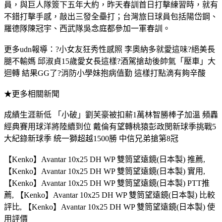
員，與巨人隊簽下五年大約，昨天春訓首日打擊練習時，就有
不錯打擊手感，敲出三發全壘打；台灣旅日球員包括陽岱鋼、
羅德隊陳冠宇、西武隊吳念庭都參加一軍春訓。
更多udn報導：?小女友狂秀性感照 李奧納多就愛這味?絕美長
腿不輸媽 邱淑貞15歲愛女長這樣?酒駕搶劫後帥氣「壓車」大
迴轉 結果GG了?消防小學妹抱病值勤 這樣打點滴有夠辛酸
★更多相關新聞
成績生涯新低 「小破」劉芙豪被扣薪1萬林智勝棒子加溫 頻轟
經典賽用球洋將陸續到位 戴倫有望轉桃猿彭政閔新球季挑戰5
大紀錄新球季 統一獅超越1500勝 中信兄弟搶第8冠
【Kenko】Avantar 10x25 DH WP 雙筒望遠鏡(日本製) 推薦,
【Kenko】Avantar 10x25 DH WP 雙筒望遠鏡(日本製) 實用,
【Kenko】Avantar 10x25 DH WP 雙筒望遠鏡(日本製) PTT推
薦, 【Kenko】Avantar 10x25 DH WP 雙筒望遠鏡(日本製) 比較
評比, 【Kenko】Avantar 10x25 DH WP 雙筒望遠鏡(日本製) 使
用評價