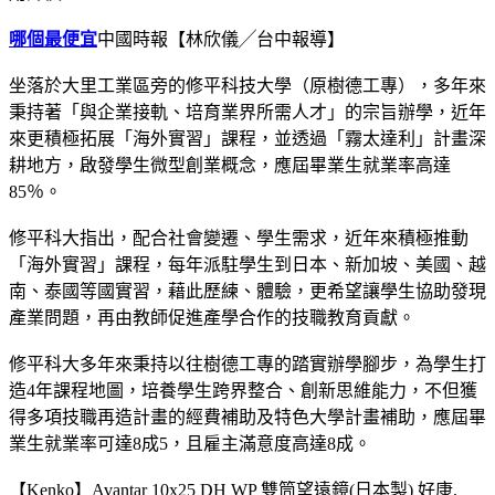
哪個最便宜
中國時報【林欣儀╱台中報導】
坐落於大里工業區旁的修平科技大學（原樹德工專），多年來
秉持著「與企業接軌、培育業界所需人才」的宗旨辦學，近年
來更積極拓展「海外實習」課程，並透過「霧太達利」計畫深
耕地方，啟發學生微型創業概念，應屆畢業生就業率高達
85％。
修平科大指出，配合社會變遷、學生需求，近年來積極推動
「海外實習」課程，每年派駐學生到日本、新加坡、美國、越
南、泰國等國實習，藉此歷練、體驗，更希望讓學生協助發現
產業問題，再由教師促進產學合作的技職教育貢獻。
修平科大多年來秉持以往樹德工專的踏實辦學腳步，為學生打
造4年課程地圖，培養學生跨界整合、創新思維能力，不但獲
得多項技職再造計畫的經費補助及特色大學計畫補助，應屆畢
業生就業率可達8成5，且雇主滿意度高達8成。
【Kenko】Avantar 10x25 DH WP 雙筒望遠鏡(日本製) 好康,