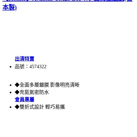
本製)
出清特賣
品號：4574322
◆全面多層鍍膜 影像明亮清晰
◆充氮氣密防水
會員專屬
◆雙折式設計 輕巧易攜